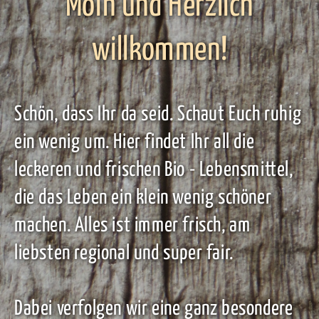
Moin und Herzlich
willkommen!
Schön, dass Ihr da seid. Schaut Euch ruhig
ein wenig um. Hier findet Ihr all die
leckeren und frischen Bio - Lebensmittel,
die das Leben ein klein wenig schöner
machen. Alles ist immer frisch, am
liebsten regional und super fair.
Dabei verfolgen wir eine ganz besondere