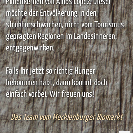
Pinienkernen von Amos Lopez. Dieser
möchte der Entvölkerung in den
strukturschwachen, nicht vom Tourismus
geprägten Regionen im Landesinneren,
entgegenwirken.
Falls Ihr jetzt so richtig Hunger
bekommen habt, dann kommt doch
einfach vorbei. Wir freuen uns!
Das Team vom Mecklenburger Biomarkt